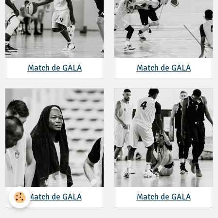
Match de GALA
Match de GALA
Match de GALA
Match de GALA