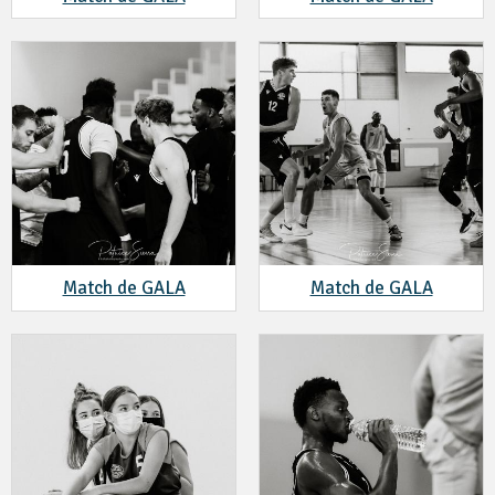
Match de GALA
Match de GALA