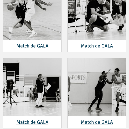
Match de GALA
Match de GALA
Match de GALA
Match de GALA