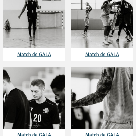
Match de GALA
Match de GALA
Match de GALA
Match de GALA