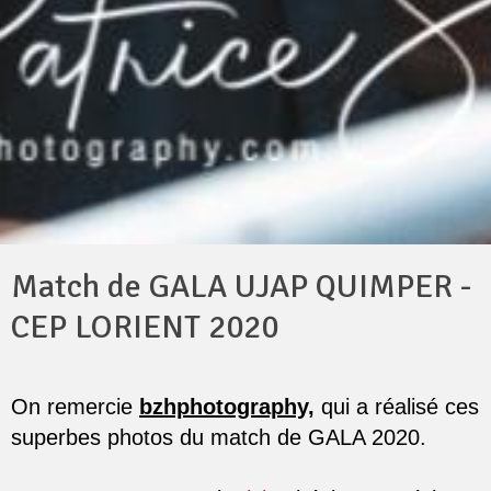
Match de GALA UJAP QUIMPER -
CEP LORIENT 2020
On remercie
bzhphotography,
qui a réalisé ces
superbes photos du match de GALA 2020.