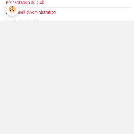
Présentation du club
Le Conseil d'Administration
La mission du club
Règles de vie du club
Partenariat
Contacts
La vie du club
Les équipes
Les évènements
Le club
Partenaires