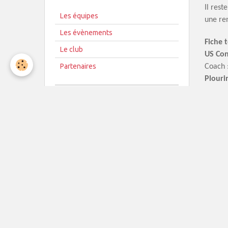
Il rest
Les équipes
une re
Les évènements
Fiche 
Le club
US Con
Partenaires
Coach 
Plouri
Score 
Article
SM1
P