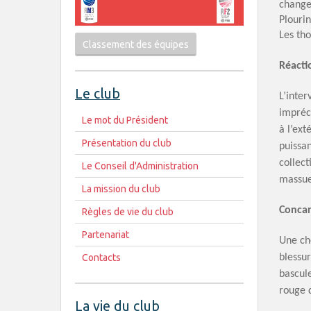
changer
Plouri
Les tho
Classement des équipes
Réacti
Le club
L’inte
impréci
Le mot du Président
à l’ext
Présentation du club
puissan
collect
Le Conseil d'Administration
massue
La mission du club
Concar
Règles de vie du club
Partenariat
Une ch
blessur
Contacts
bascul
rouge 
La vie du club