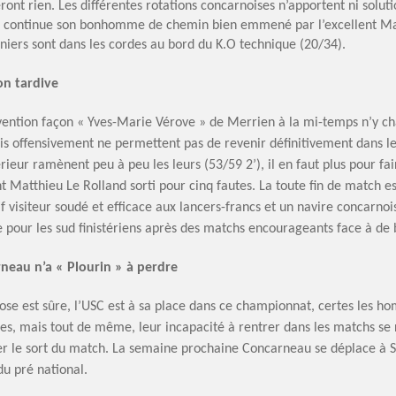
ont rien. Les différentes rotations concarnoises n’apportent ni soluti
n continue son bonhomme de chemin bien emmené par l’excellent Mat
niers sont dans les cordes au bord du K.O technique (20/34).
on tardive
rvention façon « Yves-Marie Vérove » de Merrien à la mi-temps n’y ch
s offensivement ne permettent pas de revenir définitivement dans le 
érieur ramènent peu à peu les leurs (53/59 2’), il en faut plus pour f
t Matthieu Le Rolland sorti pour cinq fautes. La toute fin de match es
if visiteur soudé et efficace aux lancers-francs et un navire concarnoi
 pour les sud finistériens après des matchs encourageants face à de 
neau n’a « Plourin » à perdre
ose est sûre, l’USC est à sa place dans ce championnat, certes les 
es, mais tout de même, leur incapacité à rentrer dans les matchs se 
er le sort du match. La semaine prochaine Concarneau se déplace à 
du pré national.