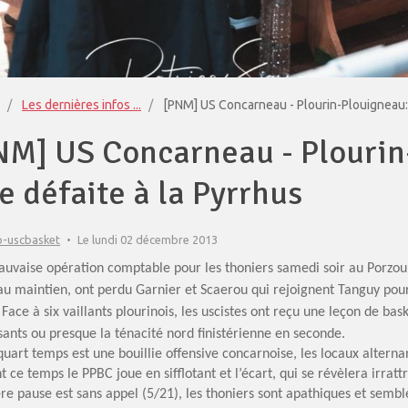
Les dernières infos ...
[PNM] US Concarneau - Plourin-Plouigneau: 
NM] US Concarneau - Plourin
e défaite à la Pyrrhus
o-uscbasket
Le lundi 02 décembre 2013
auvaise opération comptable pour les thoniers samedi soir au Porzou,
au maintien, ont perdu Garnier et Scaerou qui rejoignent Tanguy pour
 Face à six vaillants plourinois, les uscistes ont reçu une leçon de ba
ants ou presque la ténacité nord finistérienne en seconde.
uart temps est une bouillie offensive concarnoise, les locaux alternan
 ce temps le PPBC joue en sifflotant et l’écart, qui se révèlera irrattr
e pause est sans appel (5/21), les thoniers sont apathiques et semble