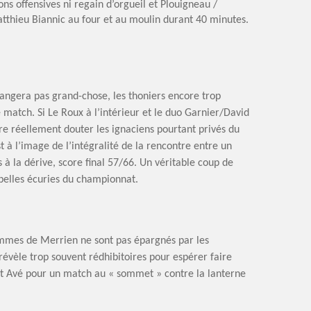
ons offensives ni regain d’orgueil et Plouigneau /
thieu Biannic au four et au moulin durant 40 minutes.
angera pas grand-chose, les thoniers encore trop
match. Si Le Roux à l’intérieur et le duo Garnier/David
aire réellement douter les ignaciens pourtant privés du
t à l’image de l’intégralité de la rencontre entre un
s à la dérive, score final 57/66. Un véritable coup de
belles écuries du championnat.
hommes de Merrien ne sont pas épargnés par les
révèle trop souvent rédhibitoires pour espérer faire
St Avé pour un match au « sommet » contre la lanterne