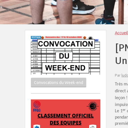
Accueil
[P
Un
Par
lud
Convocations du Week-end
Très m
direct 
leçon !
impuiss
er
Le 1
q
pendant
premièr