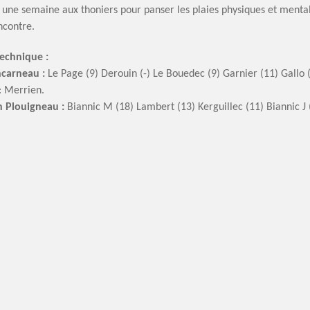
e une semaine aux thoniers pour panser les plaies physiques et menta
ncontre.
technique :
carneau :
Le Page (9) Derouin (-) Le Bouedec (9) Garnier (11) Gallo (-
: Merrien.
n Plouigneau :
Biannic M (18) Lambert (13) Kerguillec (11) Biannic J 
par quart temps :
5/21, 15/13, 15/18, 22/14
 : Tanguy LE ROUX
PNM
artager
Facebook
Twitter
Email