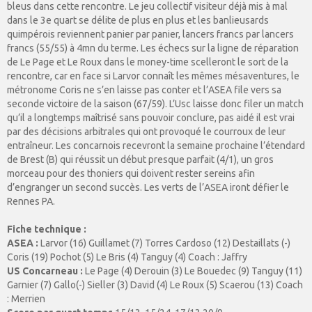
bleus dans cette rencontre. Le jeu collectif visiteur déjà mis à mal
dans le 3e quart se délite de plus en plus et les banlieusards
quimpérois reviennent panier par panier, lancers francs par lancers
francs (55/55) à 4mn du terme. Les échecs sur la ligne de réparation
de Le Page et Le Roux dans le money-time scelleront le sort de la
rencontre, car en face si Larvor connaît les mêmes mésaventures, le
métronome Coris ne s’en laisse pas conter et l’ASEA file vers sa
seconde victoire de la saison (67/59). L’Usc laisse donc filer un match
qu’il a longtemps maîtrisé sans pouvoir conclure, pas aidé il est vrai
par des décisions arbitrales qui ont provoqué le courroux de leur
entraîneur. Les concarnois recevront la semaine prochaine l’étendard
de Brest (B) qui réussit un début presque parfait (4/1), un gros
morceau pour des thoniers qui doivent rester sereins afin
d’engranger un second succès. Les verts de l’ASEA iront défier le
Rennes PA.
Fiche technique :
ASEA :
Larvor (16) Guillamet (7) Torres Cardoso (12) Destaillats (-)
Coris (19) Pochot (5) Le Bris (4) Tanguy (4) Coach : Jaffry
US Concarneau :
Le Page (4) Derouin (3) Le Bouedec (9) Tanguy (11)
Garnier (7) Gallo(-) Sieller (3) David (4) Le Roux (5) Scaerou (13) Coach
: Merrien