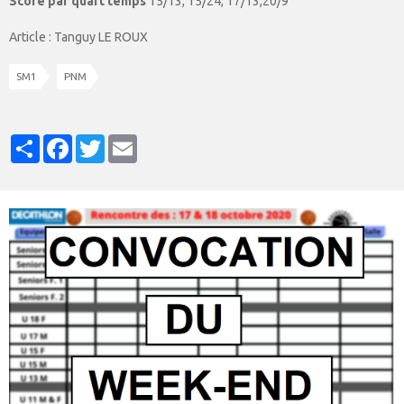
Score par quart temps
15/13, 15/24, 17/13,20/9
Article : Tanguy LE ROUX
SM1
PNM
Partager
Facebook
Twitter
Email