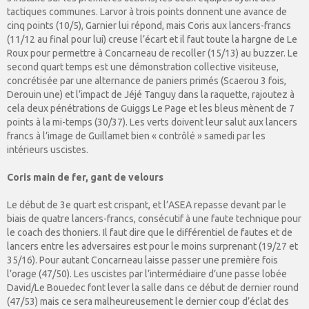
tactiques communes. Larvor à trois points donnent une avance de
cinq points (10/5), Garnier lui répond, mais Coris aux lancers-francs
(11/12 au final pour lui) creuse l’écart et il faut toute la hargne de Le
Roux pour permettre à Concarneau de recoller (15/13) au buzzer. Le
second quart temps est une démonstration collective visiteuse,
concrétisée par une alternance de paniers primés (Scaerou 3 fois,
Derouin une) et l’impact de Jéjé Tanguy dans la raquette, rajoutez à
cela deux pénétrations de Guiggs Le Page et les bleus mènent de 7
points à la mi-temps (30/37). Les verts doivent leur salut aux lancers
francs à l’image de Guillamet bien « contrôlé » samedi par les
intérieurs uscistes.
Coris main de fer, gant de velours
Le début de 3e quart est crispant, et l’ASEA repasse devant par le
biais de quatre lancers-francs, consécutif à une faute technique pour
le coach des thoniers. Il faut dire que le différentiel de fautes et de
lancers entre les adversaires est pour le moins surprenant (19/27 et
35/16). Pour autant Concarneau laisse passer une première fois
l’orage (47/50). Les uscistes par l’intermédiaire d’une passe lobée
David/Le Bouedec font lever la salle dans ce début de dernier round
(47/53) mais ce sera malheureusement le dernier coup d’éclat des