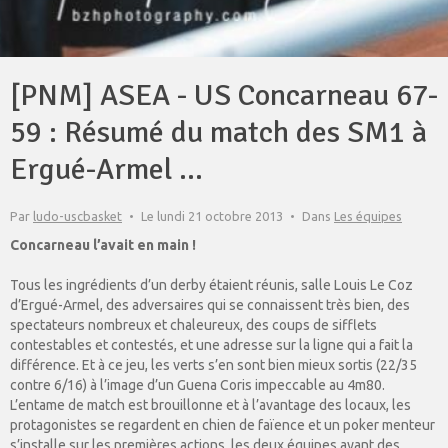
[PNM] ASEA - US Concarneau 67-
59 : Résumé du match des SM1 à
Ergué-Armel ...
Par
ludo-uscbasket
Le lundi 21 octobre 2013
Dans
Les équipes
Concarneau l’avait en main !
Tous les ingrédients d’un derby étaient réunis, salle Louis Le Coz
d’Ergué-Armel, des adversaires qui se connaissent très bien, des
spectateurs nombreux et chaleureux, des coups de sifflets
contestables et contestés, et une adresse sur la ligne qui a fait la
différence. Et à ce jeu, les verts s’en sont bien mieux sortis (22/35
contre 6/16) à l’image d’un Guena Coris impeccable au 4m80.
L’entame de match est brouillonne et à l’avantage des locaux, les
protagonistes se regardent en chien de faïence et un poker menteur
s’installe sur les premières actions, les deux équipes ayant des