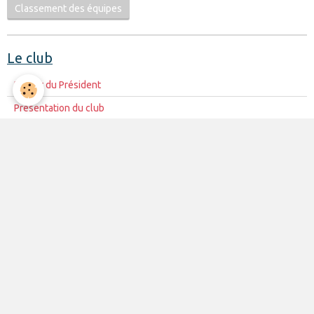
Classement des équipes
Le club
Le mot du Président
Présentation du club
Le Conseil d'Administration
La mission du club
Règles de vie du club
Partenariat
Contacts
La vie du club
Les équipes