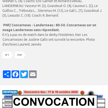
Weimer G. (4). Coachs: Eric Garnier et Richard Eveillau.
LANDERNEAU: Vasseur M. (2), Goasdoué O. (4), Causeur L. (2),
Le
Guillou
C. , Trébouta L. , Stervinou M. (12), Le Gall L. (7), Goasdoué J.
(3), Leaustic C. (18). Coach: R. Bernard.
PNF/ Concarneau - Landerneau : 80-50. Concarneau sur un
nuage Landerneau sans répondant.
Il n'y a pas eu de match dans le derby finistérien, hier. Les
Concarnoises de Justine Gallo ont survolé la rencontre. Photo
d'archives Laurent Jannès
SF1
PNF
Partager
Facebook
Twitter
Email