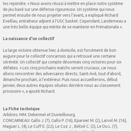
les rejoindre. « Nous avons réussi à mettre en place notre système
de jeu basé sur une défense rigoureuse. Un système qui nous
permet ensuite de nous projeter vers l'avant, a expliqué Richard
Eveillau, entraîneur adjoint à l'USC basket. Cependant, Landerneau a
une très belle équipe qui mérite de se maintenir en Prénationale ».
La naissance d'un collectif
La large victoire obtenue hier, à domicile, est forcément de bon
augure pour le collectif concarnois qui a retrouvé une certaine
sérénité. Un collectif qui compte désormais cinq victoires pour six
défaites. « Les cinq prochains matchs seront cruciaux, car nous
allons rencontrer des adversaires directs. Saint-Avé, tout d'abord,
dimanche prochain, à l'extérieur. Puis nous accueillerons, début
janvier, deux autres équipes situées derrière nous au classement
provisoire », a ajouté Richard.
La Fiche technique
Arbitres: MM. Dekermel et Duvieilbourg.
CONCARNEAU: Gallo J. (7), Gallo P. (16), Eparvier M. (2), Larvol M. (16),
Maguer L. (4), Le Cuff E. (22), Le Coz J. , Bétoé C. (2), Le Du L. (7),