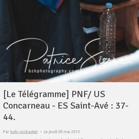
[Le Télégramme] PNF/ US
Concarneau - ES Saint-Avé : 37-
44.
Par
ludo-uscbasket
Le jeudi 09 mai 2013