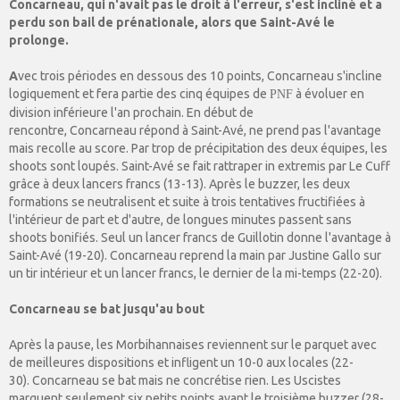
Concarneau, qui n'avait pas le droit à l'erreur, s'est incliné et a
perdu son bail de prénationale, alors que Saint-Avé le
prolonge.
A
vec trois périodes en dessous des 10 points, Concarneau s'incline
logiquement et fera partie des cinq équipes de
à évoluer en
PNF
division inférieure l'an prochain. En début de
rencontre, Concarneau répond à Saint-Avé, ne prend pas l'avantage
mais recolle au score. Par trop de précipitation des deux équipes, les
shoots sont loupés. Saint-Avé se fait rattraper in extremis par Le Cuff
grâce à deux lancers francs (13-13). Après le buzzer, les deux
formations se neutralisent et suite à trois tentatives fructifiées à
l'intérieur de part et d'autre, de longues minutes passent sans
shoots bonifiés. Seul un lancer francs de Guillotin donne l'avantage à
Saint-Avé (19-20). Concarneau reprend la main par Justine Gallo sur
un tir intérieur et un lancer francs, le dernier de la mi-temps (22-20).
Concarneau se bat jusqu'au bout
Après la pause, les Morbihannaises reviennent sur le parquet avec
de meilleures dispositions et infligent un 10-0 aux locales (22-
30). Concarneau se bat mais ne concrétise rien. Les Uscistes
marquent seulement six petits points avant le troisième buzzer (28-