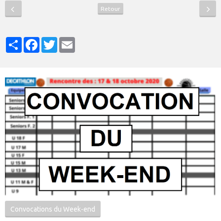
Retour
Partager
Facebook
Twitter
Email
Convocations du Week-end