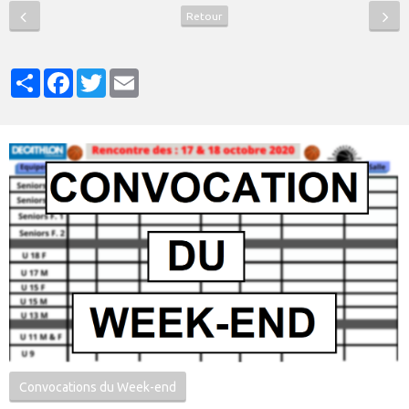
Retour
Partager
Facebook
Twitter
Email
Convocations du Week-end