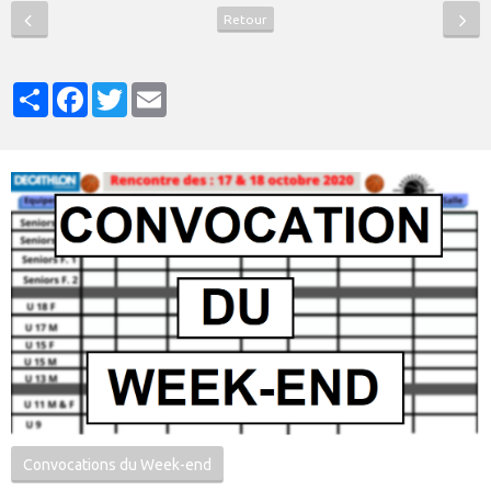
Retour
Partager
Facebook
Twitter
Email
Convocations du Week-end