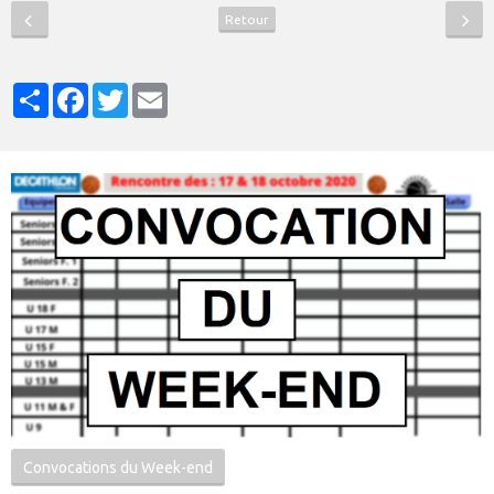
Retour
Partager
Facebook
Twitter
Email
Convocations du Week-end