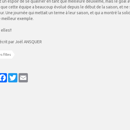
ait un espoir de se qualifier en tant que meilleure deuxième, mais le goal
 que cette équipe a beaucoup évolué depuis le début de la saison, et ne 
ur. Une journée qui mettait un terme à leur saison, et qui a montré la so
e meilleur exemple.
elles!!
 écrit par Joël ANSQUER
 filles
artager
Facebook
Twitter
Email