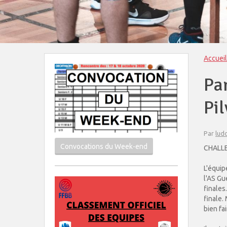
Accueil
Pa
Pi
Par
lud
Convocations du Week-end
CHALLE
L'équip
l'AS Gu
finales
finale.
bien fa