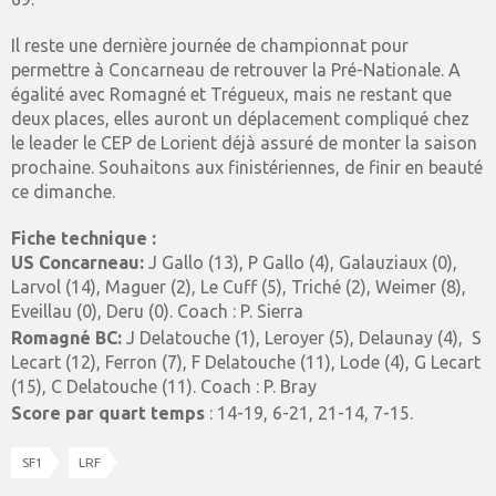
Il reste une dernière journée de championnat pour
permettre à Concarneau de retrouver la Pré-Nationale. A
égalité avec Romagné et Trégueux, mais ne restant que
deux places, elles auront un déplacement compliqué chez
le leader le CEP de Lorient déjà assuré de monter la saison
prochaine. Souhaitons aux finistériennes, de finir en beauté
ce dimanche.
Fiche technique :
US Concarneau:
J Gallo (13), P Gallo (4), Galauziaux (0),
Larvol (14), Maguer (2), Le Cuff (5), Triché (2), Weimer (8),
Eveillau (0), Deru (0).
Coach : P. Sierra
Romagné BC:
J Delatouche (1), Leroyer (5), Delaunay (4), S
Lecart (12), Ferron (7), F Delatouche (11), Lode (4), G Lecart
(15), C Delatouche (11).
Coach : P. Bray
Score par quart temps
: 14-19, 6-21, 21-14, 7-15.
SF1
LRF