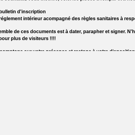
bulletin d'inscription
réglement intérieur acompagné des règles sanitaires à resp
mble de ces documents est à dater, parapher et signer. N'hé
our plus de visiteurs !!!!
comptons sur votre présence et restons à votre disposition
mité d'animation de l'US Concarnoise Basket.
CUMENTS D'INSCRIPTION
fichier :
Bulletin d'inscription
Nom du fichier :
Reglement 20
Télécharger
écharger
artager
Facebook
Twitter
Email