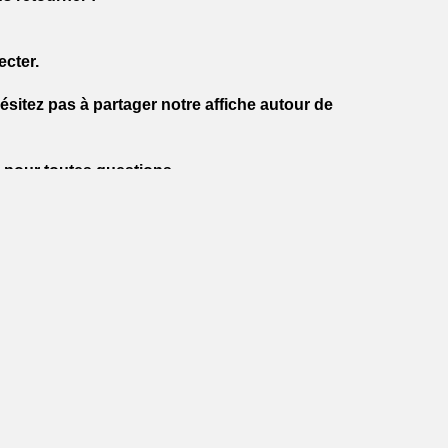
ecter.
sitez pas à partager notre affiche autour de
 pour toutes questions.
21
Nom du fichier :
Affiche Troc et Puces
Télécharger