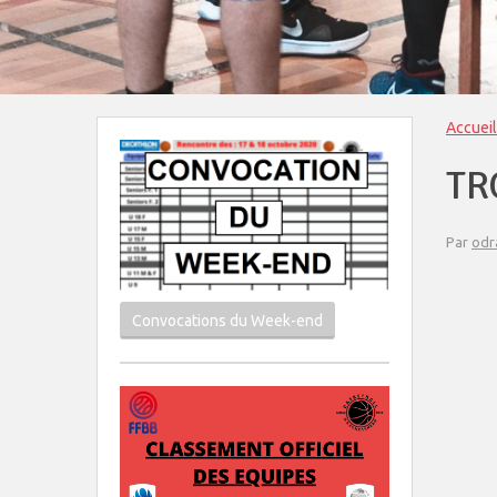
Accueil
TR
Par
odr
Convocations du Week-end