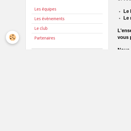
Les équipes
Le 
Le 
Les évènements
Le club
L'ense
vous p
Partenaires
Nous 
Le co
DO
Nom du 
2021
Tél
P