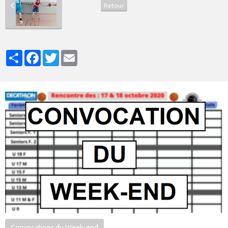
Retour
Partager
Facebook
Twitter
Email
Convocations du Week-end