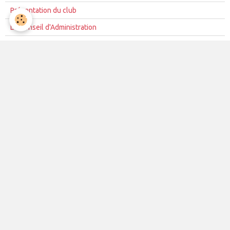
Présentation du club
Le Conseil d'Administration
La mission du club
Règles de vie du club
Partenariat
Contacts
La vie du club
Les équipes
Les évènements
Le club
Partenaires