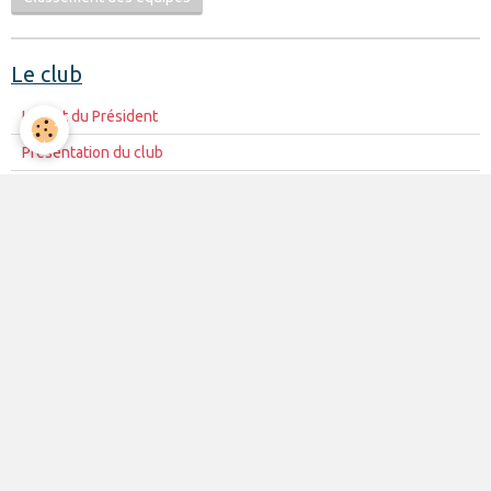
Le club
Le mot du Président
Présentation du club
Le Conseil d'Administration
La mission du club
Règles de vie du club
Partenariat
Contacts
La vie du club
Les équipes
Les évènements