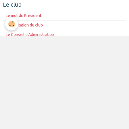
Le club
Le mot du Président
Présentation du club
Le Conseil d'Administration
La mission du club
Règles de vie du club
Partenariat
Contacts
La vie du club
Les équipes
Les évènements
Le club