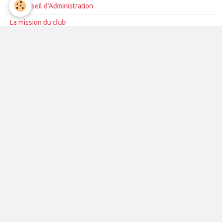
Le Conseil d'Administration
La mission du club
Règles de vie du club
Partenariat
Contacts
La vie du club
Les équipes
Les évènements
Le club
Partenaires