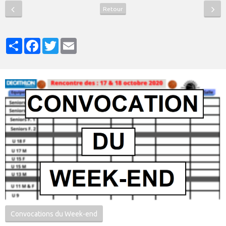
Retour
Partager
Facebook
Twitter
Email
Convocations du Week-end