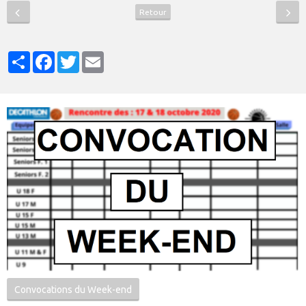
Retour
Partager
Facebook
Twitter
Email
Convocations du Week-end