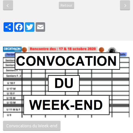
Retour
Partager
Facebook
Twitter
Email
Convocations du Week-end