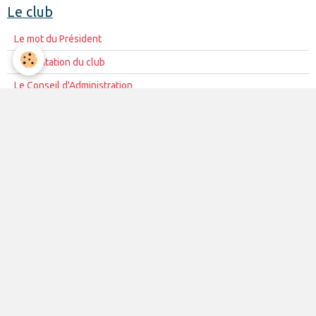
Le club
Le mot du Président
Présentation du club
Le Conseil d'Administration
La mission du club
Règles de vie du club
Partenariat
Contacts
La vie du club
Les équipes
Les évènements
Le club