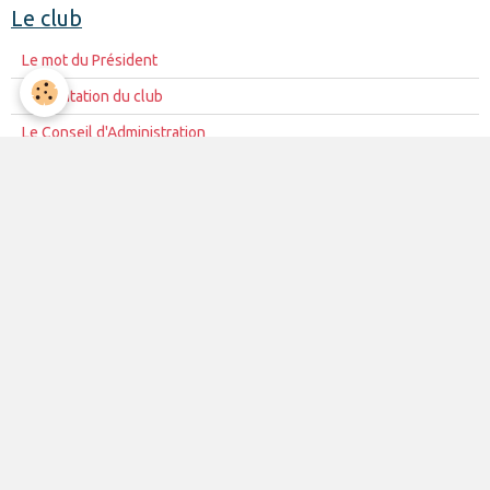
Le club
Le mot du Président
Présentation du club
Le Conseil d'Administration
La mission du club
Règles de vie du club
Partenariat
Contacts
La vie du club
Les équipes
Les évènements
Le club