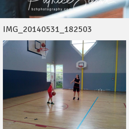
IMG_20140531_182503