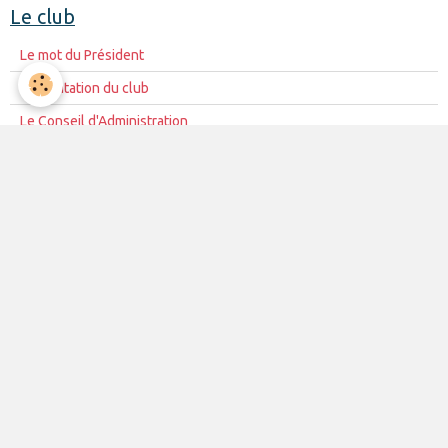
Le club
Le mot du Président
Présentation du club
Le Conseil d'Administration
La mission du club
Règles de vie du club
Partenariat
Contacts
La vie du club
Les équipes
Les évènements
Le club