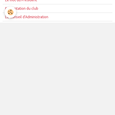
Présentation du club
Le Conseil d'Administration
La mission du club
Règles de vie du club
Partenariat
Contacts
La vie du club
Les équipes
Les évènements
Le club
Partenaires