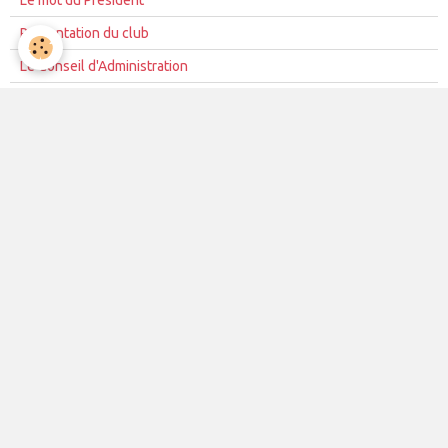
Présentation du club
Le Conseil d'Administration
La mission du club
Règles de vie du club
Partenariat
Contacts
La vie du club
Les équipes
Les évènements
Le club
Partenaires