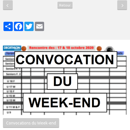
Retour
Partager
Facebook
Twitter
Email
Convocations du Week-end