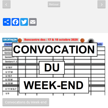
Retour
Partager
Facebook
Twitter
Email
Convocations du Week-end