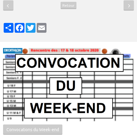
Retour
Partager
Facebook
Twitter
Email
Convocations du Week-end