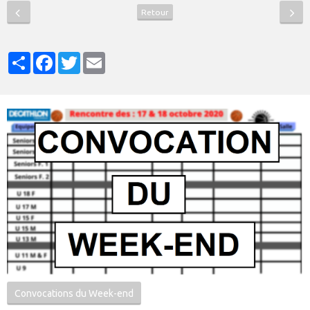
Retour
Partager
Facebook
Twitter
Email
Convocations du Week-end