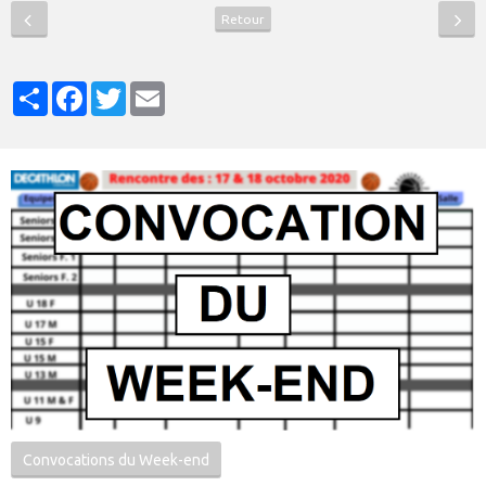
Retour
Partager
Facebook
Twitter
Email
Convocations du Week-end