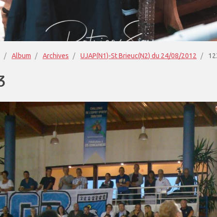
Album
Archives
UJAP(N1)-St Brieuc(N2) du 24/08/2012
12
3