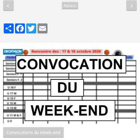
Retour
Partager
Facebook
Twitter
Email
Convocations du Week-end