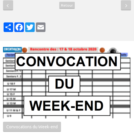
Retour
Partager
Facebook
Twitter
Email
Convocations du Week-end