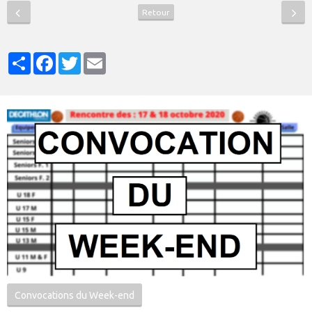
Retour
Partager
Facebook
Twitter
Email
Convocations du Week-end