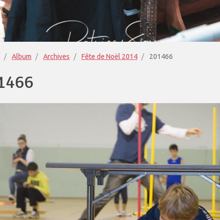
Album
Archives
Fête de Noël 2014
201466
1466