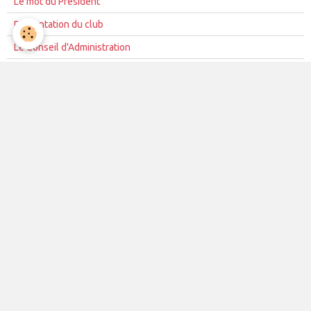
Le mot du Président
Présentation du club
Le Conseil d'Administration
La mission du club
Règles de vie du club
Partenariat
Contacts
La vie du club
Les équipes
Les évènements
Le club
Partenaires