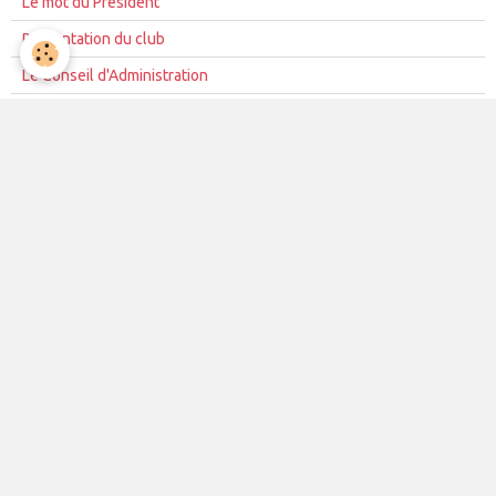
Le mot du Président
Présentation du club
Le Conseil d'Administration
La mission du club
Règles de vie du club
Partenariat
Contacts
La vie du club
Les équipes
Les évènements
Le club
Partenaires