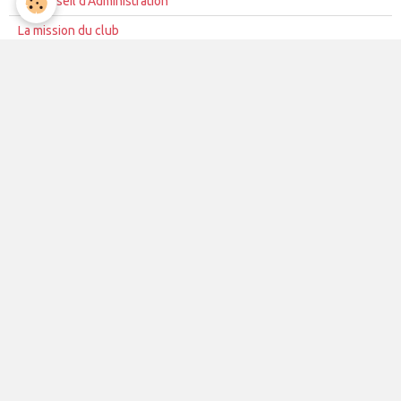
Le Conseil d'Administration
La mission du club
Règles de vie du club
Partenariat
Contacts
La vie du club
Les équipes
Les évènements
Le club
Partenaires