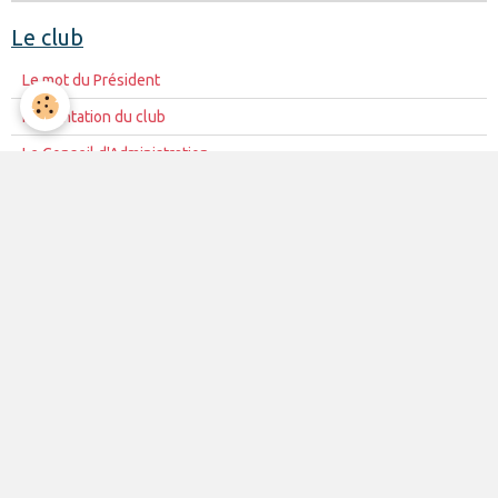
Le club
Le mot du Président
Présentation du club
Le Conseil d'Administration
La mission du club
Règles de vie du club
Partenariat
Contacts
La vie du club
Les équipes
Les évènements
Le club