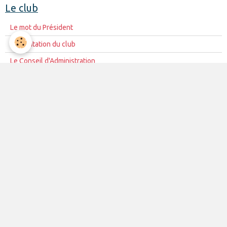
Le club
Le mot du Président
Présentation du club
Le Conseil d'Administration
La mission du club
Règles de vie du club
Partenariat
Contacts
La vie du club
Les équipes
Les évènements
Le club