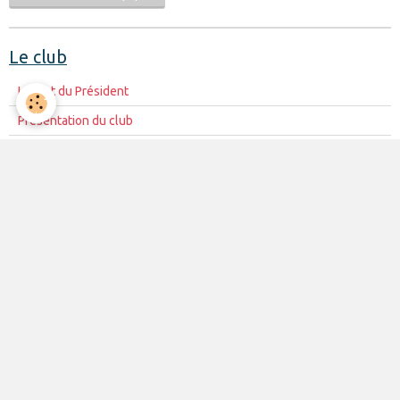
Le club
Le mot du Président
Présentation du club
Le Conseil d'Administration
La mission du club
Règles de vie du club
Partenariat
Contacts
La vie du club
Les équipes
Les évènements