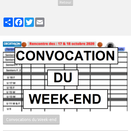
Retour
Partager
Facebook
Twitter
Email
Convocations du Week-end